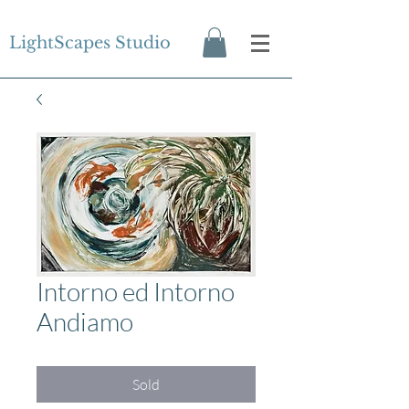
LightScapes Studio
Intorno ed Intorno
Andiamo
Sold